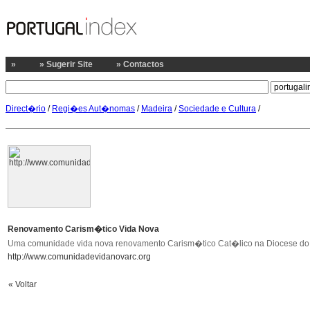
»
» Sugerir Site
» Contactos
Direct�rio
/
Regi�es Aut�nomas
/
Madeira
/
Sociedade e Cultura
/
Renovamento Carism�tico Vida Nova
Uma comunidade vida nova renovamento Carism�tico Cat�lico na Diocese do Fun
http://www.comunidadevidanovarc.org
« Voltar