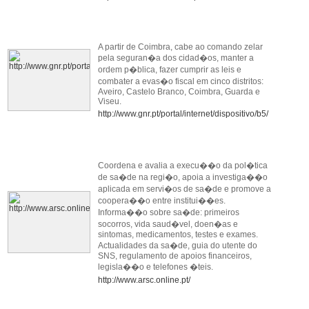
A partir de Coimbra, cabe ao comando zelar
pela seguran�a dos cidad�os, manter a
ordem p�blica, fazer cumprir as leis e
combater a evas�o fiscal em cinco distritos:
Aveiro, Castelo Branco, Coimbra, Guarda e
Viseu.
http://www.gnr.pt/portal/internet/dispositivo/b5/
Coordena e avalia a execu��o da pol�tica
de sa�de na regi�o, apoia a investiga��o
aplicada em servi�os de sa�de e promove a
coopera��o entre institui��es.
Informa��o sobre sa�de: primeiros
socorros, vida saud�vel, doen�as e
sintomas, medicamentos, testes e exames.
Actualidades da sa�de, guia do utente do
SNS, regulamento de apoios financeiros,
legisla��o e telefones �teis.
http://www.arsc.online.pt/