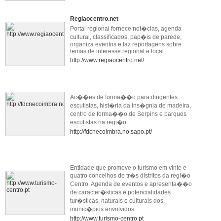
Regiaocentro.net
Portal regional fornece not�cias, agenda
cultural, classificados, pap�is de parede,
organiza eventos e faz reportagens sobre
temas de interesse regional e local.
http://www.regiaocentro.net/
Ac��es de forma��o para dirigentes
escutistas, hist�ria da ins�gnia de madeira,
centro de forma��o de Serpins e parques
escutistas na regi�o.
http://fdcnecoimbra.no.sapo.pt/
Entidade que promove o turismo em vinte e
quatro concelhos de tr�s distritos da regi�o
Centro. Agenda de eventos e apresenta��o
de caracter�sticas e potencialidades
tur�sticas, naturais e culturais dos
munic�pios envolvidos.
http://www.turismo-centro.pt