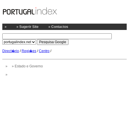
»
» Sugerir Site
» Contactos
Direct�rio
/
Regi�es
/
Centro
/
»
» Estado e Governo
»