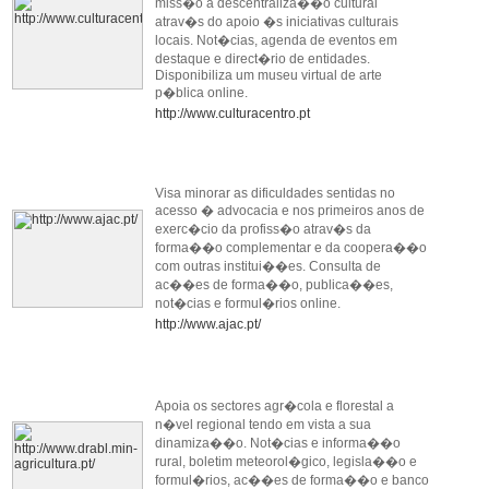
miss�o a descentraliza��o cultural
atrav�s do apoio �s iniciativas culturais
locais. Not�cias, agenda de eventos em
destaque e direct�rio de entidades.
Disponibiliza um museu virtual de arte
p�blica online.
http://www.culturacentro.pt
Visa minorar as dificuldades sentidas no
acesso � advocacia e nos primeiros anos de
exerc�cio da profiss�o atrav�s da
forma��o complementar e da coopera��o
com outras institui��es. Consulta de
ac��es de forma��o, publica��es,
not�cias e formul�rios online.
http://www.ajac.pt/
Apoia os sectores agr�cola e florestal a
n�vel regional tendo em vista a sua
dinamiza��o. Not�cias e informa��o
rural, boletim meteorol�gico, legisla��o e
formul�rios, ac��es de forma��o e banco