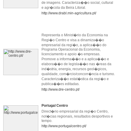
de imagens. Caracteriza��o social, cultural
e agr�cola da Beira Litoral.
http://www.drabl.min-agricultura.pt/
Representa o Minist�rio da Economia na
Regi�o Centro e visa a dinamiza��o
empresarial da regi�o, a aplica��o do
Programa Operacional da Economia,
licenciamento e apoio �s empresas.
Promove a informa��o e a aplica��o e
elabora��o de legisla��o nas �reas da
ind�stria, energia, recursos geol�gicos,
qualidade, com�rcio/concorr�ncia e turismo.
Caracteriza��o estat�stica da regi�o e
publica��es editadas.
http://www.dre-centro.pt/
Portugal Centro
Direct�rio empresarial da regi�o Centro,
not�cias regionais, resultados desportivos e
tempo.
http://www.portugalcentro.pt/